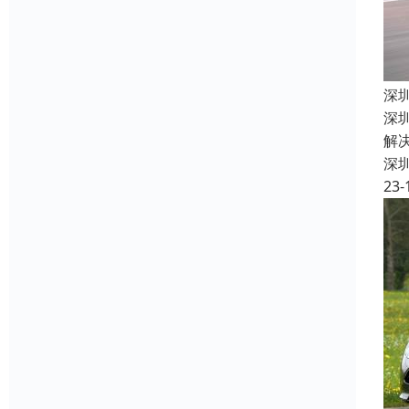
深
深
解
深
23-