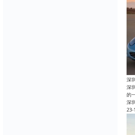
深
深
的
深
23-