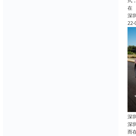
式
在
深
22-
深
深
而