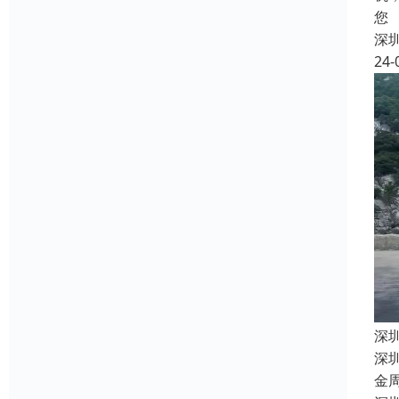
您
深
24-
深
深
金