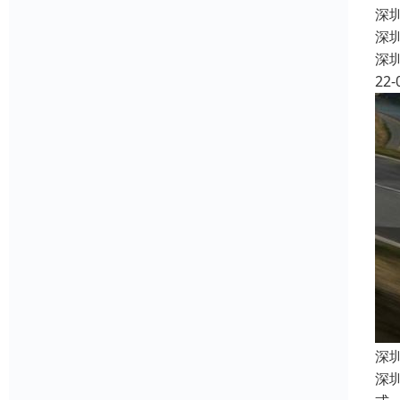
深
深
深
22-
深
深