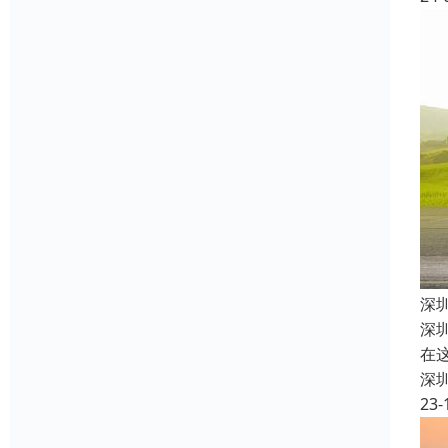
深
深
在
深
23-