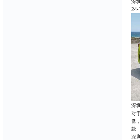
深
24-
深
对
低
款
深