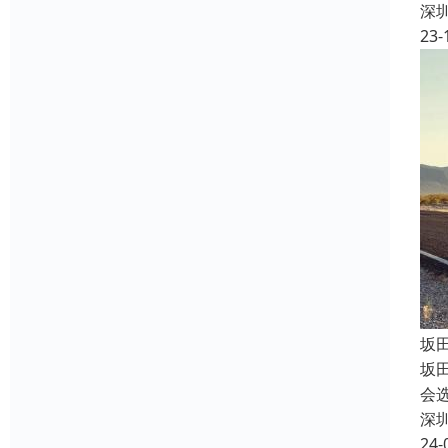
深
23-
坂
坂
会
深
24-