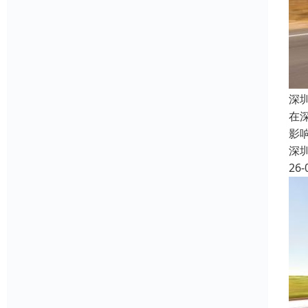
深
在
影
深
26-