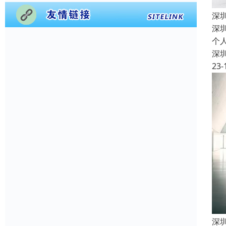
深
深
个
深
23-
深