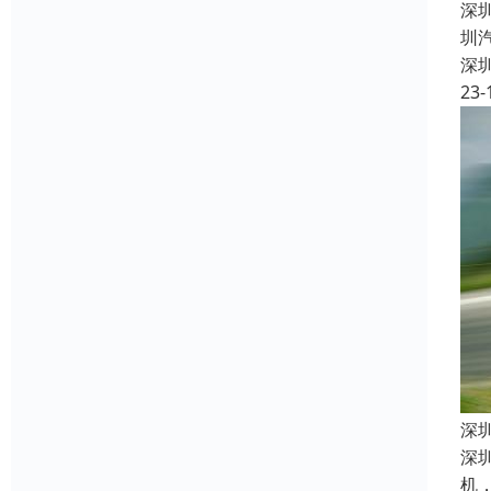
深
圳
深
23-
深
深
机