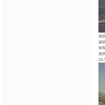
深
深
圳
深
23-