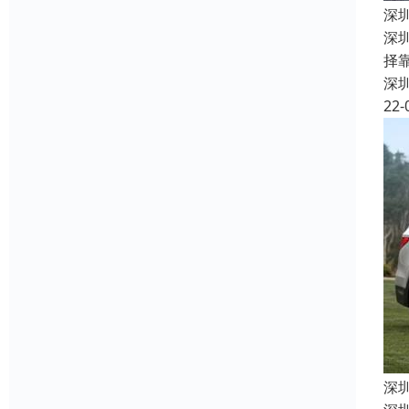
深
深
择
深
22-
深