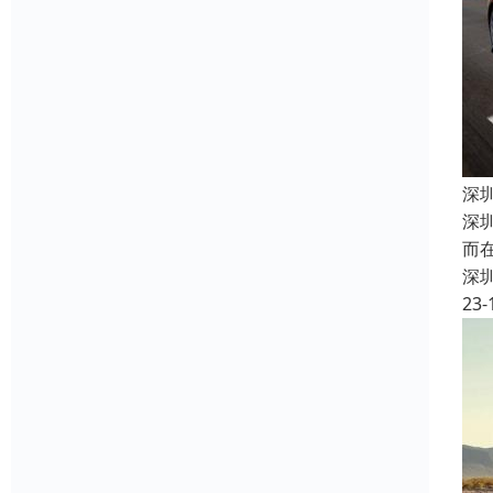
深
深
而
深
23-