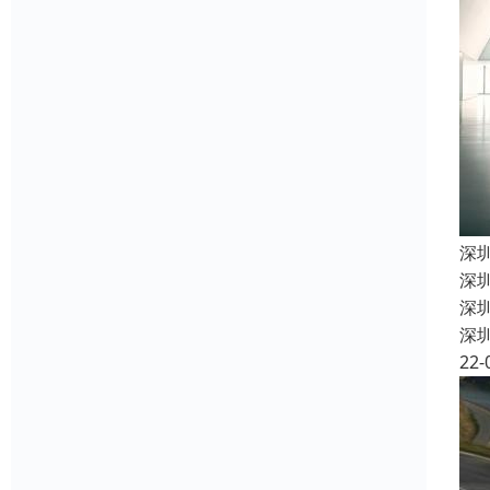
深
深
深
深
22-