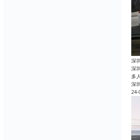
深
深
多
深
24-