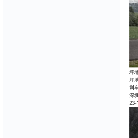
坪
坪
圳
深
23-