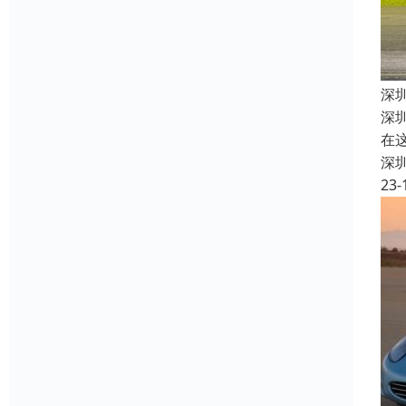
深
深
在
深
23-