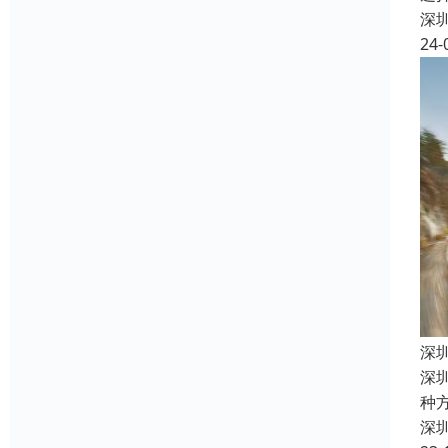
深
24-
深
深
种
深