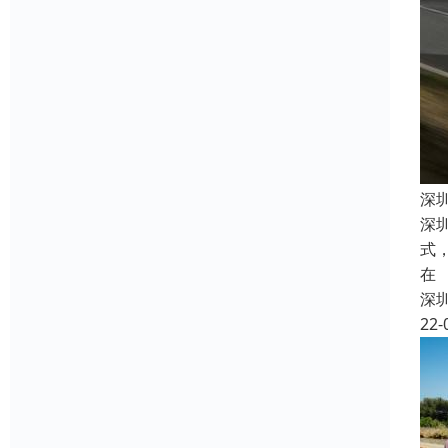
深
深
式
在
深
22-