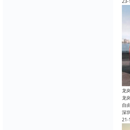
23-
龙
龙
自
深
21-