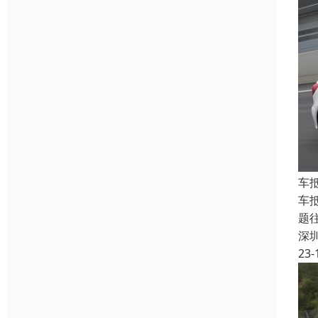
车
车
题
深
23-