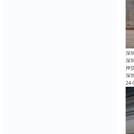
深
深
押
深
24-