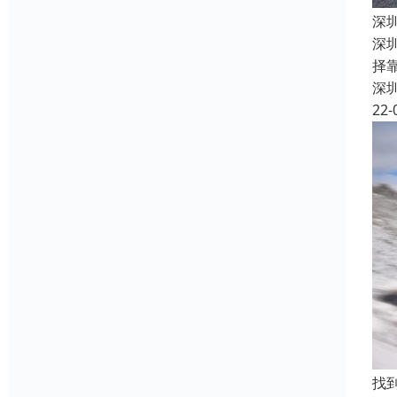
深
深
择
深
22-
找