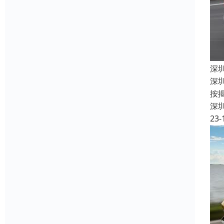
深
深
按
深
23-