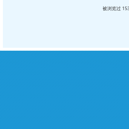
被浏览过 15