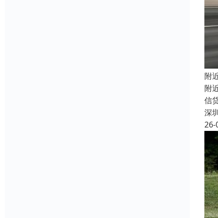
附
附
信
深
26-