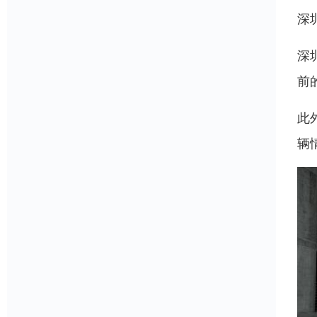
深
深
前
此
辆