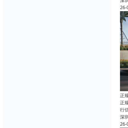
深
26-
正
正
行
深
26-