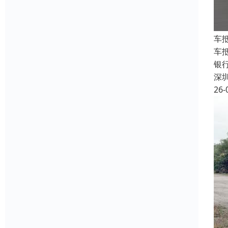
车
车
银
深
26-