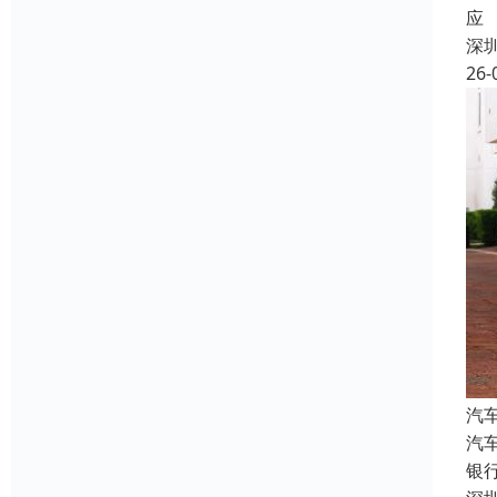
应
深
26-
汽
汽
银