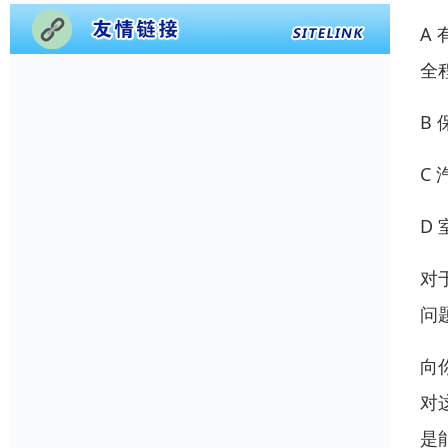
A
全
B
C
D
对
问
向
对
是