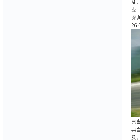
及
应
深
26-
典
典
及