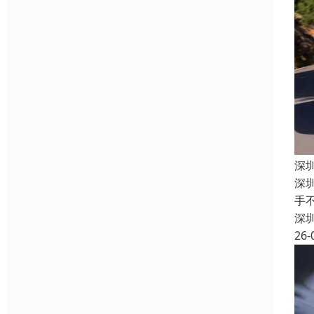
深
深
手
深
26-