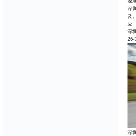
深
深
及
应
深
26-
深