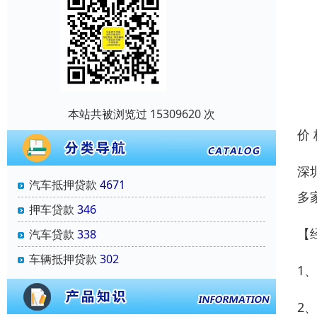
本站共被浏览过 15309620 次
价
深
汽车抵押贷款
4671
多
押车贷款
346
【
汽车贷款
338
车辆抵押贷款
302
1
2