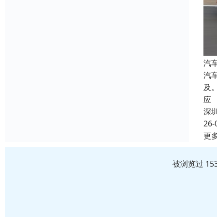
汽
汽
及
应
深
26-
更
被浏览过 15